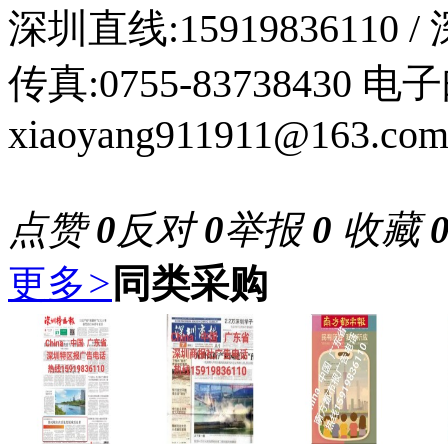
深圳直线:15919836110 /
传真:0755-83738430 
xiaoyang911911@163.co
点赞
0
反对
0
举报
0
收藏
更多
>
同类采购