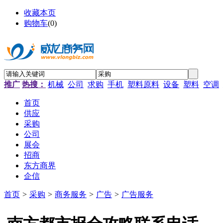
收藏本页
购物车
(
0
)
推广
热搜：
机械
公司
求购
手机
塑料原料
设备
塑料
空调
首页
供应
采购
公司
展会
招商
东方商界
企信
首页
>
采购
>
商务服务
>
广告
>
广告服务