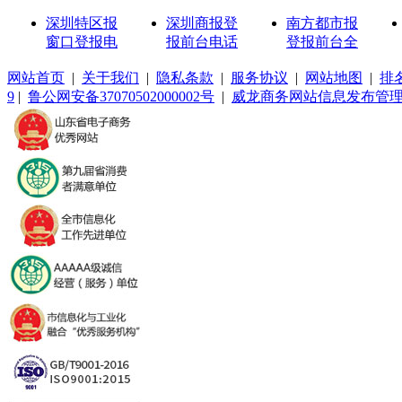
深圳特区报
深圳商报登
南方都市报
窗口登报电
报前台电话
登报前台全
网站首页
|
关于我们
|
隐私条款
|
服务协议
|
网站地图
|
排
9
|
鲁公网安备37070502000002号
|
威龙商务网站信息发布管