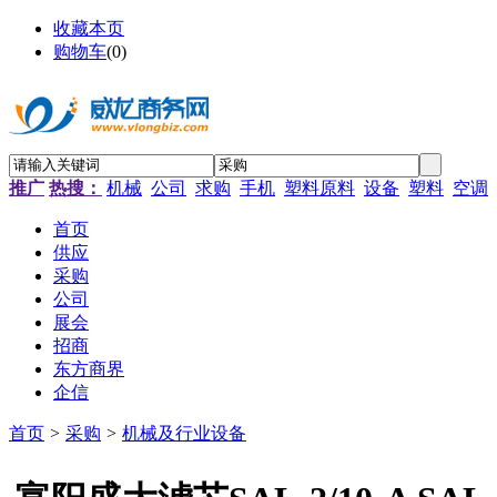
收藏本页
购物车
(
0
)
推广
热搜：
机械
公司
求购
手机
塑料原料
设备
塑料
空调
首页
供应
采购
公司
展会
招商
东方商界
企信
首页
>
采购
>
机械及行业设备