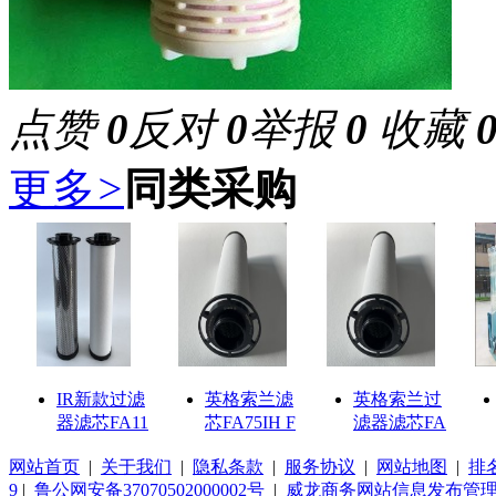
点赞
0
反对
0
举报
0
收藏
更多
>
同类采购
IR新款过滤
英格索兰滤
英格索兰过
器滤芯FA11
芯FA75IH F
滤器滤芯FA
网站首页
|
关于我们
|
隐私条款
|
服务协议
|
网站地图
|
排
9
|
鲁公网安备37070502000002号
|
威龙商务网站信息发布管