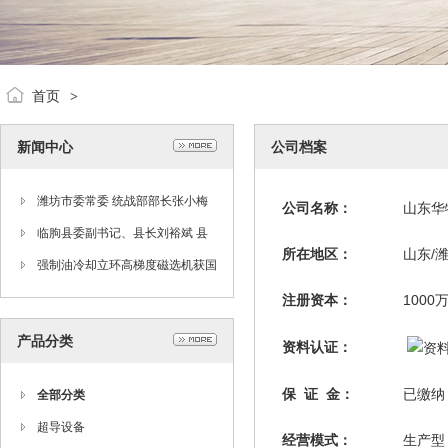
首页
>
新闻中心
公司档案
潍坊市委常委 统战部部长张小梅
公司名称：
山东华
来公司检查指导
临朐县委副书记、县长刘裕斌 县
所在地区：
山东/
委常委、常务副县长衣利民来公司
强制油冷却立环高梯度磁选机获国
座谈
家行业科技奖
注册资本：
1000
产品分类
资料认证：
保 证 金：
已缴
全部分类
超导设备
经营模式：
生产型