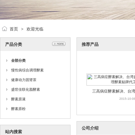
三高病症酵素解决、台
口调理酵素贴牌代
2015-10-0
首页
欢迎光临
>
产品分类
推荐产品
全部分类
慢性病综合调理酵素
健康动力固肾茶
三高病症酵素解决、台
盛世佳联化脂酵素
口调理酵素贴牌代
2015-10-0
酵素原液
酵素原粉
公司介绍
站内搜索