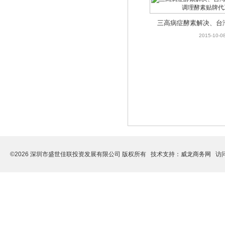
三高病症酵素解决、台
进口调理酵素贴牌
2015-10-0
©2026 深圳市盛世佳联投资发展有限公司 版权所有 技术支持：
威龙商务网
访问