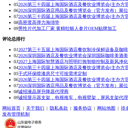
0
5
2026第三十四届上海国际酒店及餐饮业博览会(主办方官
0
6
2026深圳国际酒店用品及餐饮博览会（官方发布）展
0
7
2026第三十四届上海国际酒店及餐饮业博览会(主办方官
0
8
高密度高弹力海绵垫
0
9
男性片代加工厂家 黄精牡蛎人参片OEM贴牌加工
评论总排行
0
1
2027第三十五届上海国际酒店餐饮制冷保鲜设备及咖
0
2
2026深圳国际酒店及餐饮业博览会深圳国际咖啡美酒
0
3
2027上海国际智慧酒店与照明灯饰智能控制及新风净
0
4
2026第三十四届上海国际酒店及餐饮业博览会(主办方官
0
5
干式环保喷漆房尺寸可按需求定制
0
6
2026第三十四届上海国际酒店及餐饮业博览会(主办方官
0
7
2026深圳国际酒店用品及餐饮博览会（官方发布）展
0
8
诚招液晶屏升降器代理商
0
9
诚招显示器支架，电视推车，电视臂架，屏风支架代理
网站首页
|
关于我们
|
隐私条款
|
服务协议
|
网站地图
|
排
发布管理机制