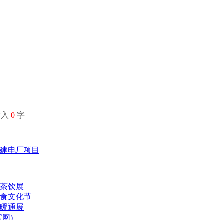
输入
0
字
建电厂项目
啡茶饮展
美食文化节
化暖通展
网)