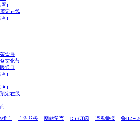
网)
位预定在线
网)
啡茶饮展
美食文化节
化暖通展
网)
网)
位预定在线
商
名推广
|
广告服务
|
网站留言
|
RSS订阅
|
违规举报
|
鲁B2－20