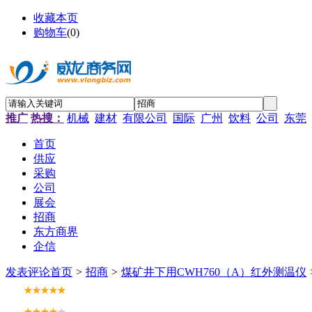
收藏本页
购物车
(
0
)
推广
热搜：
机械
建材
有限公司
国际
广州
饮料
公司
东莞
首页
供应
采购
公司
展会
招商
东方商界
企信
发表评论
首页
>
招商
>
煤矿井下用CWH760（A）红外测温仪