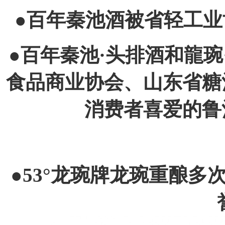
●百年秦池酒被省轻工业
●百年秦池·头排酒和龍
食品商业协会、山东省糖
消费者喜爱的鲁
●53°龙琬牌龙琬重酿多