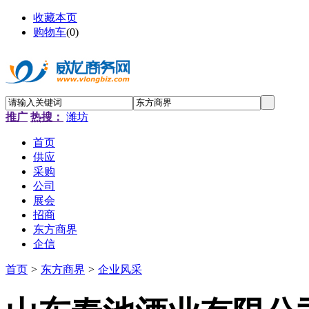
收藏本页
购物车
(
0
)
推广
热搜：
潍坊
首页
供应
采购
公司
展会
招商
东方商界
企信
首页
>
东方商界
>
企业风采