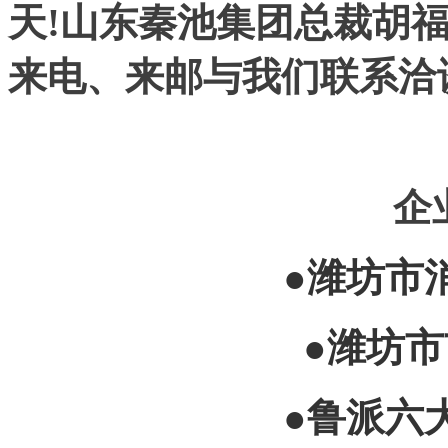
天!山东秦池集团总裁胡
来电、来邮与我们联系洽
企
●潍坊市
●潍坊
●鲁派六