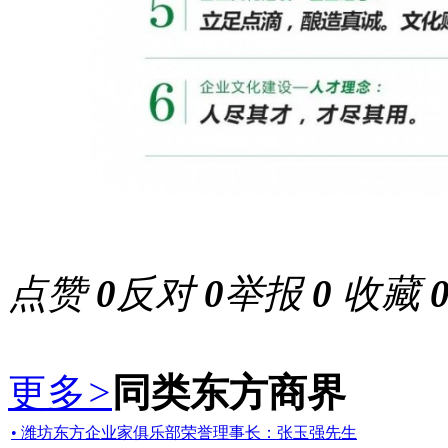
点赞
0
反对
0
举报
0
收藏
更多
>
同类东方商界
• 潍坊东方企业家俱乐部荣誉理事长：张玉强先生