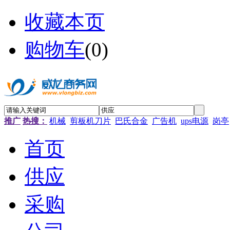
收藏本页
购物车
(
0
)
推广
热搜：
机械
剪板机刀片
巴氏合金
广告机
ups电源
岗亭
首页
供应
采购