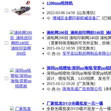
1200mm轮转机
2022-03-06 14:59
[山东潍坊]
潍城区金鹏印刷机械设备厂
[已核
涤纶网200目_涤纶丝印网纱240目_涤
涤纶网200目 涤纶印刷网240目 涤纶网
（需要特殊宽幅的可另外定制，价格
2015-10-12 10:59
[河北衡水]
安平县以勒丝网制品有限公
深圳pp纸喷绘/深圳pp海报/背胶pp纸
深圳pp纸喷绘/深圳pp海报/背胶p
设计、喷绘写真、LED招牌、发光字
2015-10-12 10:20
[广东珠海]
珠海东成广告有限公司
[未
厂家批发DVD光碟批发一元一碟
全新光碟批发DVD碟片批发一元一碟说明