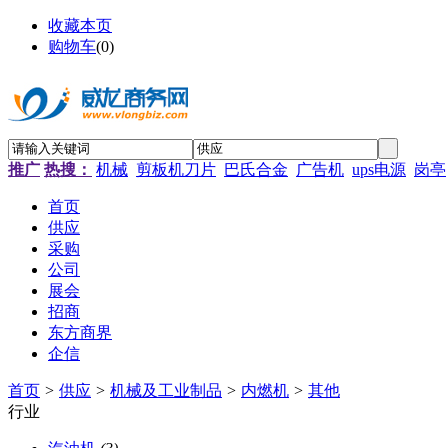
收藏本页
购物车
(
0
)
推广
热搜：
机械
剪板机刀片
巴氏合金
广告机
ups电源
岗亭
首页
供应
采购
公司
展会
招商
东方商界
企信
首页
>
供应
>
机械及工业制品
>
内燃机
>
其他
行业