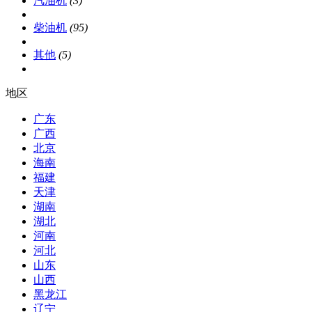
汽油机
(3)
柴油机
(95)
其他
(5)
地区
广东
广西
北京
海南
福建
天津
湖南
湖北
河南
河北
山东
山西
黑龙江
辽宁