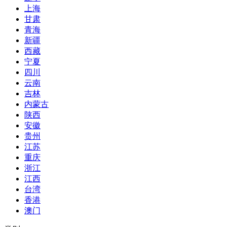
上海
甘肃
青海
新疆
西藏
宁夏
四川
云南
吉林
内蒙古
陕西
安徽
贵州
江苏
重庆
浙江
江西
台湾
香港
澳门