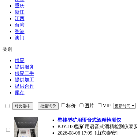
重庆
浙江
江西
台湾
香港
澳门
类别
供应
提供服务
供应二手
提供加工
提供合作
库存
标价
图片
VIP
壁挂型矿用语音式酒精检测仪
KJY-100型矿用语音式酒精检测
2026-08-06 17:09
[山东泰安]