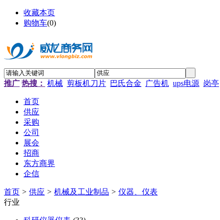
收藏本页
购物车
(
0
)
推广
热搜：
机械
剪板机刀片
巴氏合金
广告机
ups电源
岗亭
首页
供应
采购
公司
展会
招商
东方商界
企信
首页
>
供应
>
机械及工业制品
>
仪器、仪表
行业