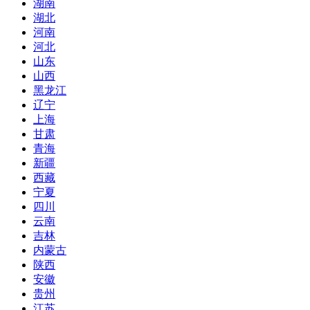
湖南
湖北
河南
河北
山东
山西
黑龙江
辽宁
上海
甘肃
青海
新疆
西藏
宁夏
四川
云南
吉林
内蒙古
陕西
安徽
贵州
江苏