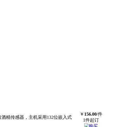
￥
156.00
/件
口酒精传感器，主机采用132位嵌入式
1件起订