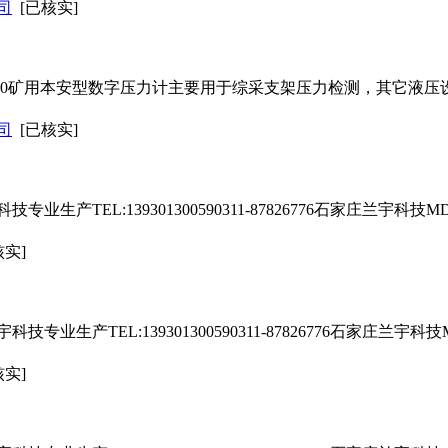
司
[已核实]
HY60矿用本安型数字压力计主要用于综采支架压力检测，其它液
司
[已核实]
生产TEL:139301300590311-87826776石家庄兰宇
核实]
业生产TEL:139301300590311-87826776石家庄兰
核实]