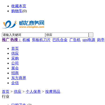
收藏本页
购物车
(
0
)
推广
热搜：
机械
剪板机刀片
巴氏合金
广告机
ups电源
岗亭
首页
供应
采购
公司
展会
招商
东方商界
企信
首页
>
供应
>
个人保养
>
按摩用品
行业