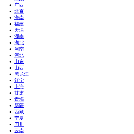
广西
北京
海南
福建
天津
湖南
湖北
河南
河北
山东
山西
黑龙江
辽宁
上海
甘肃
青海
新疆
西藏
宁夏
四川
云南