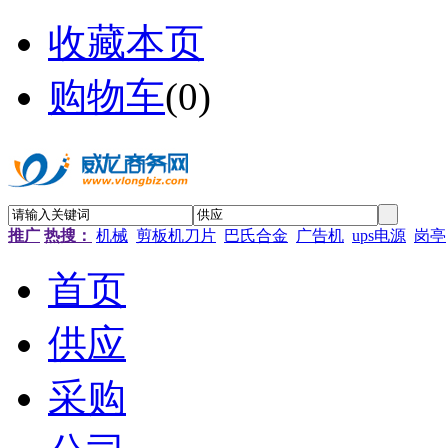
收藏本页
购物车
(
0
)
推广
热搜：
机械
剪板机刀片
巴氏合金
广告机
ups电源
岗亭
首页
供应
采购