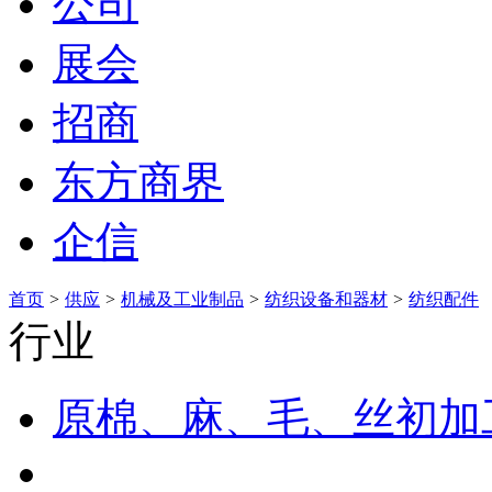
公司
展会
招商
东方商界
企信
首页
>
供应
>
机械及工业制品
>
纺织设备和器材
>
纺织配件
行业
原棉、麻、毛、丝初加