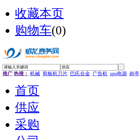
收藏本页
购物车
(
0
)
推广
热搜：
机械
剪板机刀片
巴氏合金
广告机
ups电源
岗亭
首页
供应
采购