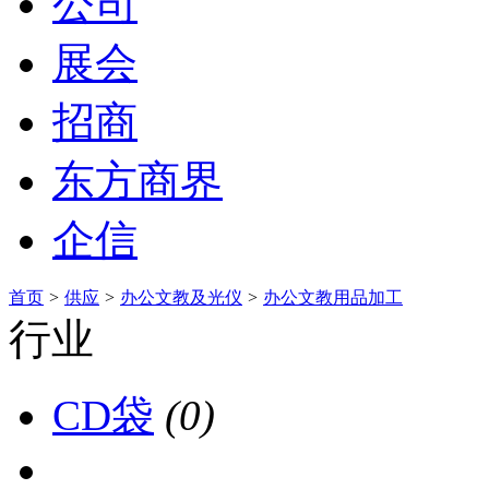
公司
展会
招商
东方商界
企信
首页
>
供应
>
办公文教及光仪
>
办公文教用品加工
行业
CD袋
(0)