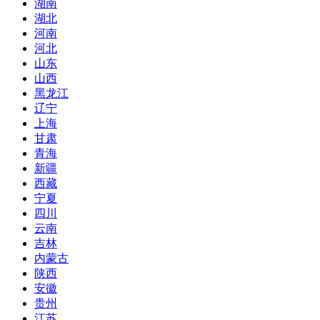
湖南
湖北
河南
河北
山东
山西
黑龙江
辽宁
上海
甘肃
青海
新疆
西藏
宁夏
四川
云南
吉林
内蒙古
陕西
安徽
贵州
江苏