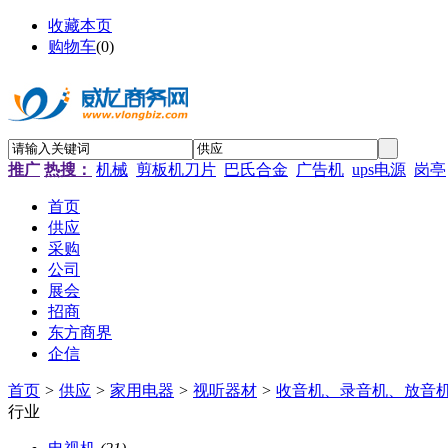
收藏本页
购物车
(
0
)
推广
热搜：
机械
剪板机刀片
巴氏合金
广告机
ups电源
岗亭
首页
供应
采购
公司
展会
招商
东方商界
企信
首页
>
供应
>
家用电器
>
视听器材
>
收音机、录音机、放音
行业