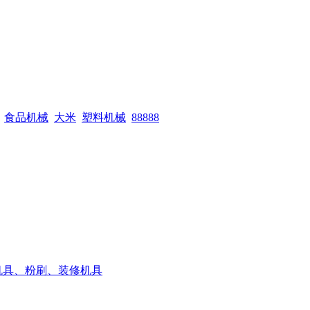
食品机械
大米
塑料机械
88888
机具、粉刷、装修机具