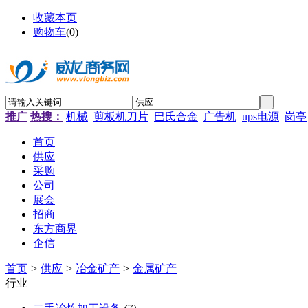
收藏本页
购物车
(
0
)
推广
热搜：
机械
剪板机刀片
巴氏合金
广告机
ups电源
岗亭
首页
供应
采购
公司
展会
招商
东方商界
企信
首页
>
供应
>
冶金矿产
>
金属矿产
行业