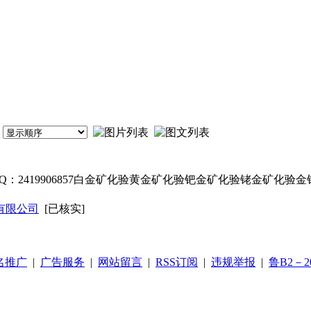
（王丽）QQ：2419906857白金矿化验黄金矿化验钯金矿化验铑金
有限公司
[已核实]
名推广
|
广告服务
|
网站留言
|
RSS订阅
|
违规举报
|
鲁B2－20