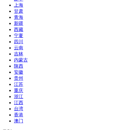
上海
甘肃
青海
新疆
西藏
宁夏
四川
云南
吉林
内蒙古
陕西
安徽
贵州
江苏
重庆
浙江
江西
台湾
香港
澳门