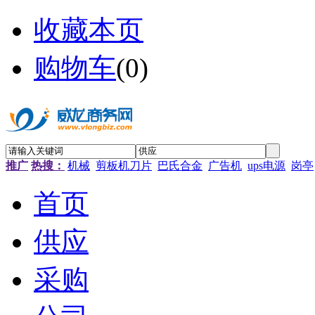
收藏本页
购物车
(
0
)
推广
热搜：
机械
剪板机刀片
巴氏合金
广告机
ups电源
岗亭
首页
供应
采购