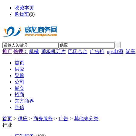
收藏本页
购物车
(
0
)
推广
热搜：
机械
剪板机刀片
巴氏合金
广告机
ups电源
岗亭
首页
供应
采购
公司
展会
招商
东方商界
企信
首页
>
供应
>
商务服务
>
广告
>
其他未分类
行业