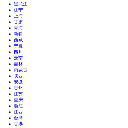
黑龙江
辽宁
上海
甘肃
青海
新疆
西藏
宁夏
四川
云南
吉林
内蒙古
陕西
安徽
贵州
江苏
重庆
浙江
江西
台湾
香港