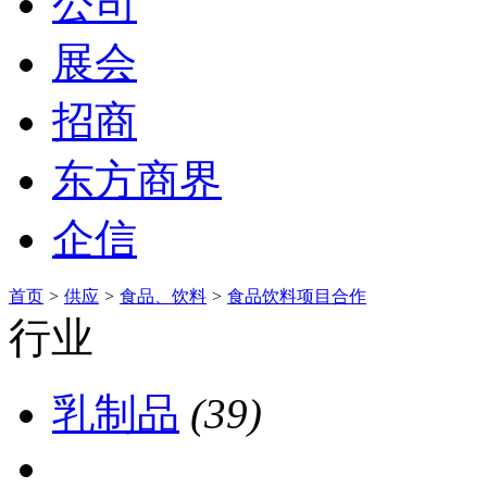
公司
展会
招商
东方商界
企信
首页
>
供应
>
食品、饮料
>
食品饮料项目合作
行业
乳制品
(39)