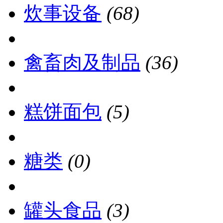
炊事设备
(68)
禽畜肉及制品
(36)
糕饼面包
(5)
糖类
(0)
罐头食品
(3)