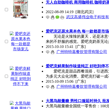
无人自助咖啡机 商用咖啡机 咖啡奶茶
2022-08-09 14:19
[湖北武汉]
武汉高盛伟业电子科技有
爱吧克还原水果本色 每一款都是市
无论是火辣辣的夏天，还是冰意十
来的不舒服的感觉。爱吧克奶茶无论
2015-10-10 15:41
[广东]
广州特特嘉餐饮管理有限公司
爱吧克鲜果制作味道纯正 好吃到停
爱吧克是甜品西餐混搭，引进西方
为多元大众化消费。爱吧克打破一成
2015-10-09 15:06
[广东]
广州特特嘉餐饮管理有限公司
大黑鸟能量糖 男性口服延时持久 批
大黑鸟能量糖全国统一零售价：100