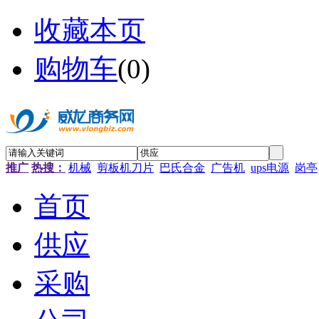
收藏本页
购物车
(
0
)
推广
热搜：
机械
剪板机刀片
巴氏合金
广告机
ups电源
岗亭
首页
供应
采购