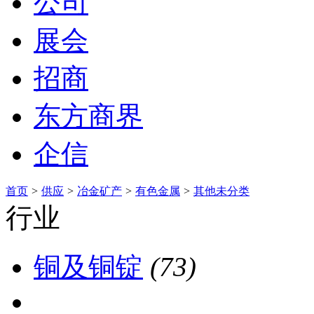
公司
展会
招商
东方商界
企信
首页
>
供应
>
冶金矿产
>
有色金属
>
其他未分类
行业
铜及铜锭
(73)