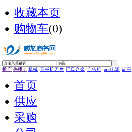
收藏本页
购物车
(
0
)
推广
热搜：
机械
剪板机刀片
巴氏合金
广告机
ups电源
岗亭
首页
供应
采购