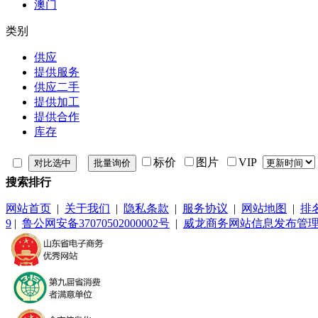
澳门
类别
供应
提供服务
供应二手
提供加工
提供合作
库存
标价
图片
VIP
搜索排行
网站首页
|
关于我们
|
隐私条款
|
服务协议
|
网站地图
|
排
9
|
鲁公网安备37070502000002号
|
威龙商务网站信息发布管