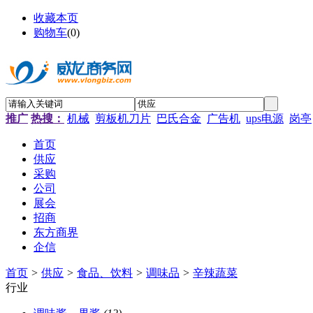
收藏本页
购物车
(
0
)
推广
热搜：
机械
剪板机刀片
巴氏合金
广告机
ups电源
岗亭
首页
供应
采购
公司
展会
招商
东方商界
企信
首页
>
供应
>
食品、饮料
>
调味品
>
辛辣蔬菜
行业