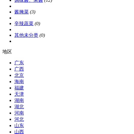
调味酱、果酱
(12)
酱腌菜
(3)
辛辣蔬菜
(0)
其他未分类
(0)
地区
广东
广西
北京
海南
福建
天津
湖南
湖北
河南
河北
山东
山西