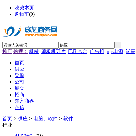
收藏本页
购物车
(
0
)
推广
热搜：
机械
剪板机刀片
巴氏合金
广告机
ups电源
岗亭
首页
供应
采购
公司
展会
招商
东方商界
企信
首页
>
供应
>
电脑、软件
>
软件
行业