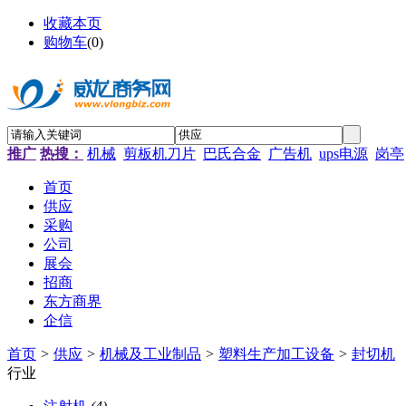
收藏本页
购物车
(
0
)
推广
热搜：
机械
剪板机刀片
巴氏合金
广告机
ups电源
岗亭
首页
供应
采购
公司
展会
招商
东方商界
企信
首页
>
供应
>
机械及工业制品
>
塑料生产加工设备
>
封切机
行业