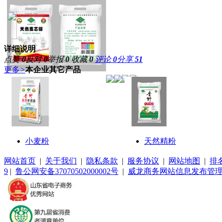
详细说明
点赞
0
反对
0
举报
0
收藏
0
评论
0
分享
51
更多
>
本企业其它产品
小麦粉
天然精粉
网站首页
|
关于我们
|
隐私条款
|
服务协议
|
网站地图
|
排
9
|
鲁公网安备37070502000002号
|
威龙商务网站信息发布管