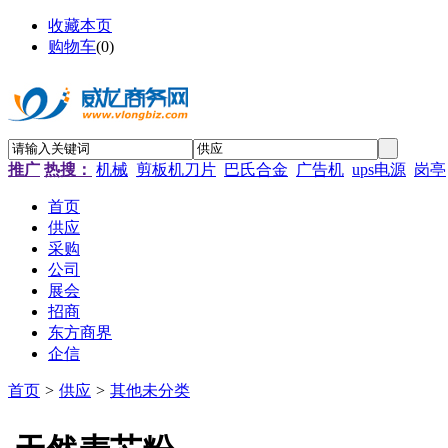
收藏本页
购物车
(
0
)
推广
热搜：
机械
剪板机刀片
巴氏合金
广告机
ups电源
岗亭
首页
供应
采购
公司
展会
招商
东方商界
企信
首页
>
供应
>
其他未分类