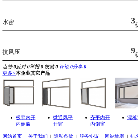
3
水密
9
抗风压
点赞
0
反对
0
举报
0
收藏
0
评论
0
分享
0
更多
>
本企业其它产品
极窄内开
微通风平
齐平内开
漂移
内倒窗
开窗
内倒窗
网站首页
|
关于我们
|
隐私条款
|
服务协议
|
网站地图
|
排