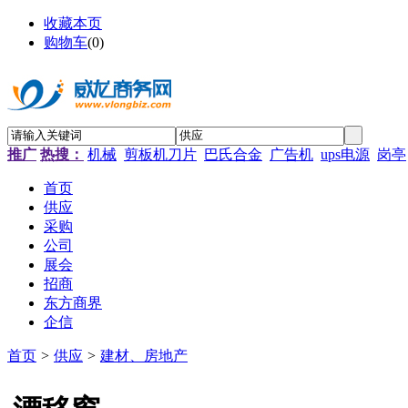
收藏本页
购物车
(
0
)
推广
热搜：
机械
剪板机刀片
巴氏合金
广告机
ups电源
岗亭
首页
供应
采购
公司
展会
招商
东方商界
企信
首页
>
供应
>
建材、房地产