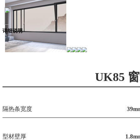
详细说明
UK85
隔热条宽度
39m
型材壁厚
1.8m