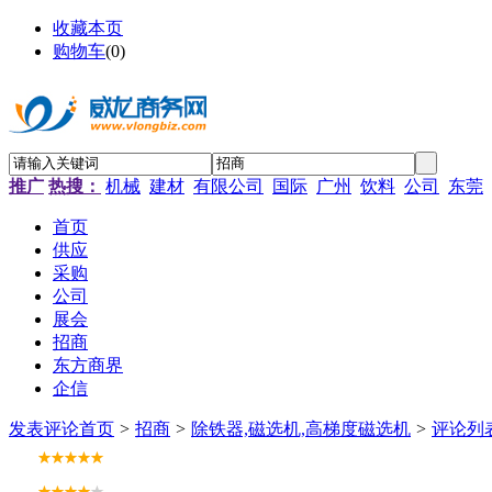
收藏本页
购物车
(
0
)
推广
热搜：
机械
建材
有限公司
国际
广州
饮料
公司
东莞
首页
供应
采购
公司
展会
招商
东方商界
企信
发表评论
首页
>
招商
>
除铁器,磁选机,高梯度磁选机
>
评论列