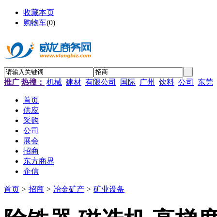
收藏本页
购物车
(
0
)
推广
热搜：
机械
建材
有限公司
国际
广州
饮料
公司
东莞
首页
供应
采购
公司
展会
招商
东方商界
企信
首页
>
招商
>
冶金矿产
>
矿业设备