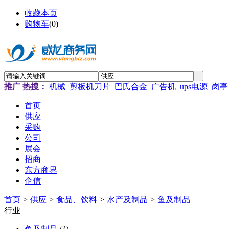
收藏本页
购物车
(
0
)
推广
热搜：
机械
剪板机刀片
巴氏合金
广告机
ups电源
岗亭
首页
供应
采购
公司
展会
招商
东方商界
企信
首页
>
供应
>
食品、饮料
>
水产及制品
>
鱼及制品
行业