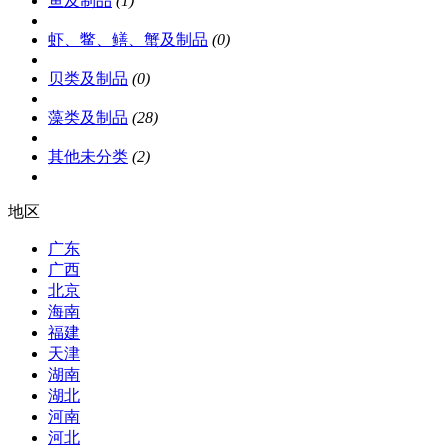
鱼及制品
(1)
虾、鳖、鳝、蟹及制品
(0)
贝类及制品
(0)
藻类及制品
(28)
其他未分类
(2)
地区
广东
广西
北京
海南
福建
天津
湖南
湖北
河南
河北