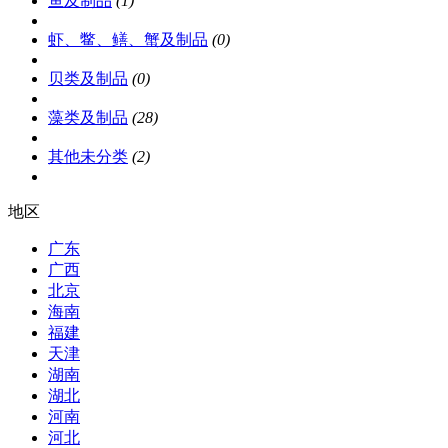
鱼及制品
(1)
虾、鳖、鳝、蟹及制品
(0)
贝类及制品
(0)
藻类及制品
(28)
其他未分类
(2)
地区
广东
广西
北京
海南
福建
天津
湖南
湖北
河南
河北