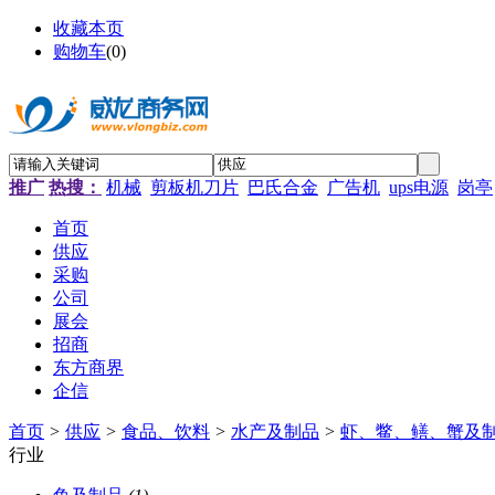
收藏本页
购物车
(
0
)
推广
热搜：
机械
剪板机刀片
巴氏合金
广告机
ups电源
岗亭
首页
供应
采购
公司
展会
招商
东方商界
企信
首页
>
供应
>
食品、饮料
>
水产及制品
>
虾、鳖、鳝、蟹及
行业