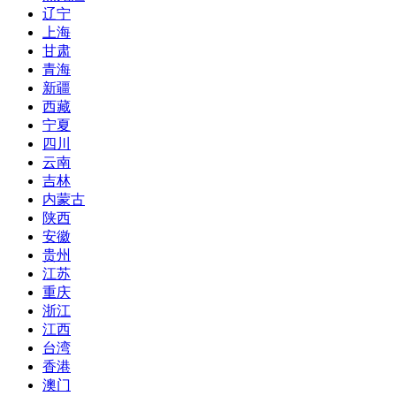
辽宁
上海
甘肃
青海
新疆
西藏
宁夏
四川
云南
吉林
内蒙古
陕西
安徽
贵州
江苏
重庆
浙江
江西
台湾
香港
澳门