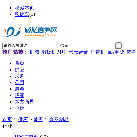
收藏本页
购物车
(
0
)
推广
热搜：
机械
剪板机刀片
巴氏合金
广告机
ups电源
岗亭
首页
供应
采购
公司
展会
招商
东方商界
企信
首页
>
供应
>
能源
>
煤及制品
行业