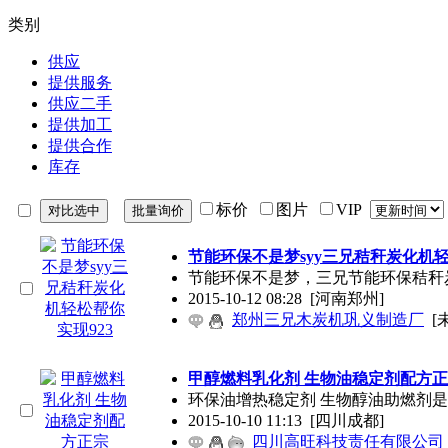
类别
供应
提供服务
供应二手
提供加工
提供合作
库存
标价
图片
VIP
节能环保不是梦syy三兄秸秆炭化机轻
节能环保不是梦，三兄节能环保秸秆
2015-10-12 08:28
[河南郑州]
郑州三兄木炭机巩义制造厂
[
甲醇燃料乳化剂 生物油稳定剂配方
环保油增热稳定剂 生物醇油助燃剂
2015-10-10 11:13
[四川成都]
四川高旺科技责任有限公司