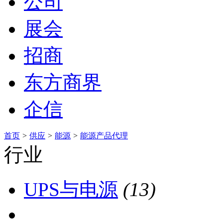
公司
展会
招商
东方商界
企信
首页
>
供应
>
能源
>
能源产品代理
行业
UPS与电源
(13)