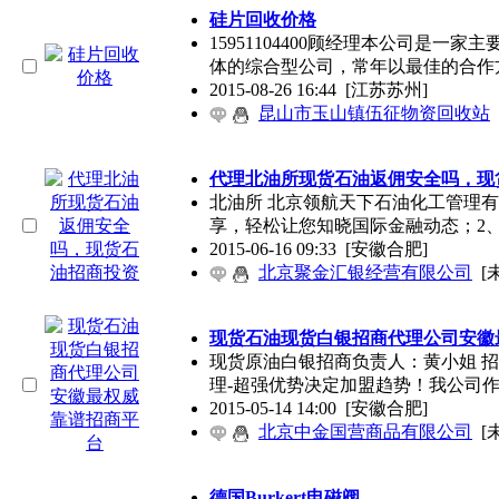
硅片回收价格
15951104400顾经理本公司是
体的综合型公司，常年以最佳的合作
2015-08-26 16:44
[江苏苏州]
昆山市玉山镇伍征物资回收站
代理北油所现货石油返佣安全吗，现
北油所 北京领航天下石油化工管理
享，轻松让您知晓国际金融动态；2、2
2015-06-16 09:33
[安徽合肥]
北京聚金汇银经营有限公司
[
现货石油现货白银招商代理公司安徽
现货原油白银招商负责人：黄小姐 招商热线1
理-超强优势决定加盟趋势！我公司
2015-05-14 14:00
[安徽合肥]
北京中金国营商品有限公司
[
德国Burkert电磁阀