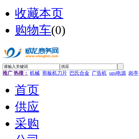
收藏本页
购物车
(
0
)
推广
热搜：
机械
剪板机刀片
巴氏合金
广告机
ups电源
岗亭
首页
供应
采购