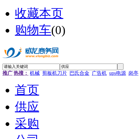
收藏本页
购物车
(
0
)
推广
热搜：
机械
剪板机刀片
巴氏合金
广告机
ups电源
岗亭
首页
供应
采购