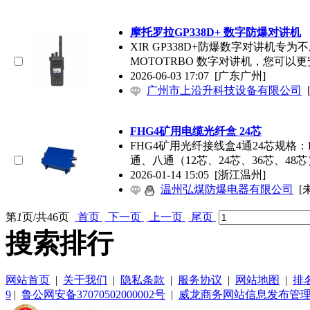
摩托罗拉GP338D+ 数字防爆对讲机
XIR GP338D+防爆数字对讲机
MOTOTRBO 数字对讲机，您可以
2026-06-03 17:07
[广东广州]
广州市上沿升科技设备有限公司
FHG4矿用电缆光纤盒 24芯
FHG4矿用光纤接线盒4通24芯规格
通、八通（12芯、24芯、36芯、48
2026-01-14 15:05
[浙江温州]
温州弘煤防爆电器有限公司
[
第
1
页/共
46
页
首页
下一页
上一页
尾页
搜索排行
网站首页
|
关于我们
|
隐私条款
|
服务协议
|
网站地图
|
排
9
|
鲁公网安备37070502000002号
|
威龙商务网站信息发布管