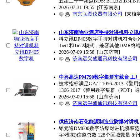
五星二十一频点BDS: B1I,B2I,B3I,B1C
2026-07-31 19:55
[江苏南京]
南京弘图仪器有限公司
[未核实
山东济南物业酒店手持对讲机科立讯D
科立讯DP405数字手持对讲机符合标准DMR
Tier1和Tier2模式，兼容其他DMR
2026-07-09 15:58
[山东济南]
济南远兴盛通讯科技有限公司
中兴高达PM790数字集群车载台 工
技术指标满足GA/T 1056-2013
1366-2017《警用数字集群（PDT
2026-07-09 15:58
[山东济南]
济南远兴盛通讯科技有限公司
供应济南石化能源制造业防爆对讲机 
铭元通DM600数字防爆对讲机频率范围 40
字/模拟)信道总数 128个区域数量 8