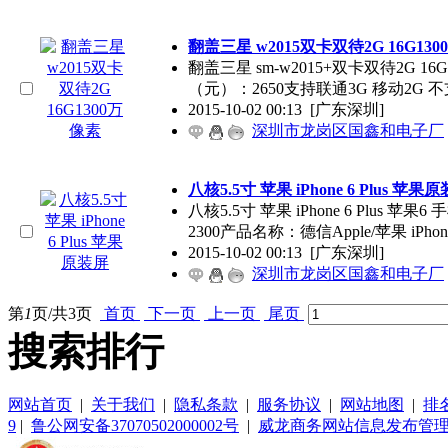
翻盖三星 w2015双卡双待2G 16G13
翻盖三星 sm-w2015+双卡双待2G 1
（元）：2650支持联通3G 移动2G 
2015-10-02 00:13
[广东深圳]
深圳市龙岗区国鑫和电子厂
八核5.5寸 苹果 iPhone 6 Plus 苹果
八核5.5寸 苹果 iPhone 6 Plus 
2300产品名称：德信Apple/苹果 iPhon
2015-10-02 00:13
[广东深圳]
深圳市龙岗区国鑫和电子厂
第
1
页/共
3
页
首页
下一页
上一页
尾页
搜索排行
网站首页
|
关于我们
|
隐私条款
|
服务协议
|
网站地图
|
排
9
|
鲁公网安备37070502000002号
|
威龙商务网站信息发布管