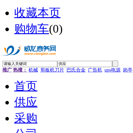
收藏本页
购物车
(
0
)
推广
热搜：
机械
剪板机刀片
巴氏合金
广告机
ups电源
岗亭
首页
供应
采购