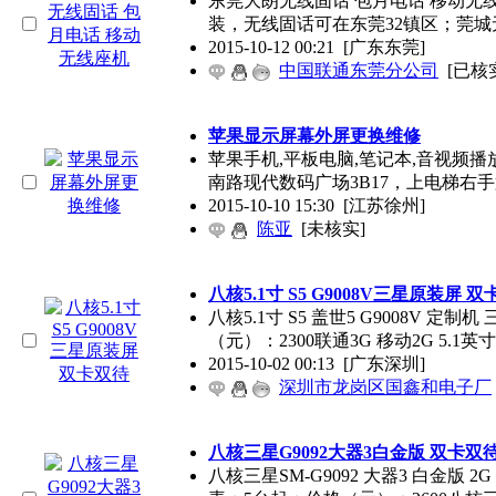
东莞大朗无线固话 包月电话 移动无
装，无线固话可在东莞32镇区；莞城
2015-10-12 00:21
[广东东莞]
中国联通东莞分公司
[已核
苹果显示屏幕外屏更换维修
苹果手机,平板电脑,笔记本,音视频
南路现代数码广场3B17，上电梯右
2015-10-10 15:30
[江苏徐州]
陈亚
[未核实]
八核5.1寸 S5 G9008V三星原装屏 
八核5.1寸 S5 盖世5 G9008V 定制
（元）：2300联通3G 移动2G 5.1英
2015-10-02 00:13
[广东深圳]
深圳市龙岗区国鑫和电子厂
八核三星G9092大器3白金版 双卡双
八核三星SM-G9092 大器3 白金版 2