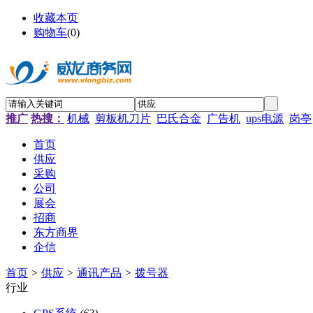
收藏本页
购物车
(
0
)
推广
热搜：
机械
剪板机刀片
巴氏合金
广告机
ups电源
岗亭
首页
供应
采购
公司
展会
招商
东方商界
企信
首页
>
供应
>
通讯产品
>
拨号器
行业