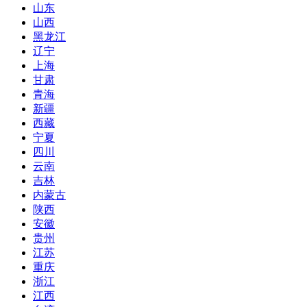
山东
山西
黑龙江
辽宁
上海
甘肃
青海
新疆
西藏
宁夏
四川
云南
吉林
内蒙古
陕西
安徽
贵州
江苏
重庆
浙江
江西