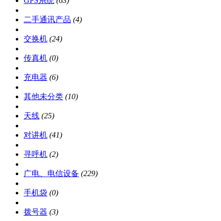
GPS系统
(63)
二手通讯产品
(4)
交换机
(24)
传真机
(0)
充电器
(6)
其他未分类
(10)
天线
(25)
对讲机
(41)
寻呼机
(2)
广电、电信设备
(229)
手机袋
(0)
拨号器
(3)