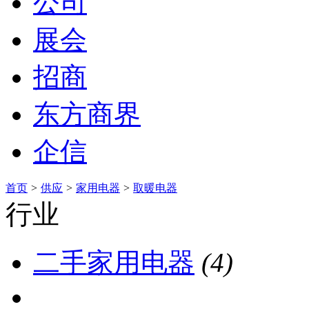
公司
展会
招商
东方商界
企信
首页
>
供应
>
家用电器
>
取暖电器
行业
二手家用电器
(4)