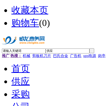
收藏本页
购物车
(
0
)
推广
热搜：
机械
剪板机刀片
巴氏合金
广告机
ups电源
岗亭
首页
供应
采购