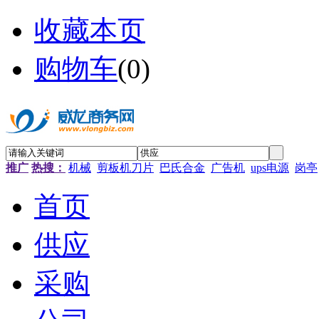
收藏本页
购物车
(
0
)
推广
热搜：
机械
剪板机刀片
巴氏合金
广告机
ups电源
岗亭
首页
供应
采购