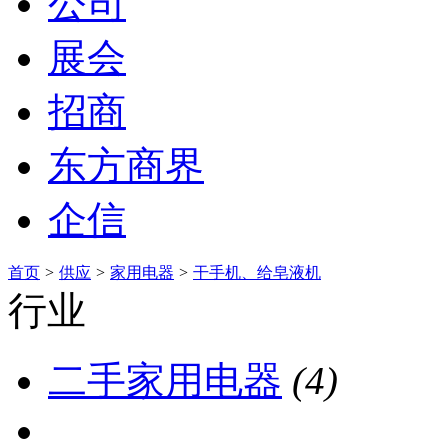
公司
展会
招商
东方商界
企信
首页
>
供应
>
家用电器
>
干手机、给皂液机
行业
二手家用电器
(4)