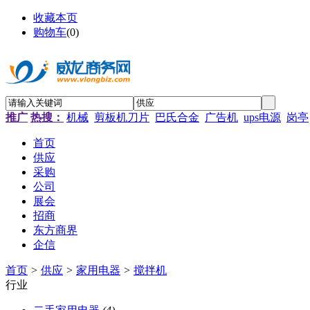
收藏本页
购物车
(
0
)
推广
热搜：
机械
剪板机刀片
巴氏合金
广告机
ups电源
岗亭
首页
供应
采购
公司
展会
招商
东方商界
企信
首页
>
供应
>
家用电器
>
搅拌机
行业