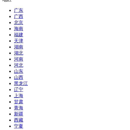
广东
广西
北京
海南
福建
天津
湖南
湖北
河南
河北
山东
山西
黑龙江
辽宁
上海
甘肃
青海
新疆
西藏
宁夏