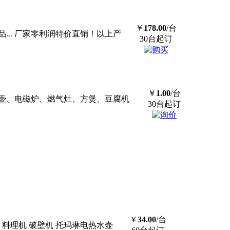
￥
178.00
/台
.. 厂家零利润特价直销！以上产
30台起订
￥
1.00
/台
壶、电磁炉、燃气灶、方煲、豆腐机
30台起订
￥
34.00
/台
料理机 破壁机 托玛琳电热水壶