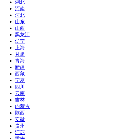
湖北
河南
河北
山东
山西
黑龙江
辽宁
上海
甘肃
青海
新疆
西藏
宁夏
四川
云南
吉林
内蒙古
陕西
安徽
贵州
江苏
重庆