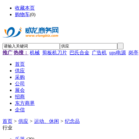
收藏本页
购物车
(
0
)
推广
热搜：
机械
剪板机刀片
巴氏合金
广告机
ups电源
岗亭
首页
供应
采购
公司
展会
招商
东方商界
企信
首页
>
供应
>
运动、休闲
>
纪念品
行业