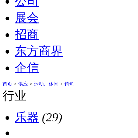
公司
展会
招商
东方商界
企信
首页
>
供应
>
运动、休闲
>
钓鱼
行业
乐器
(29)