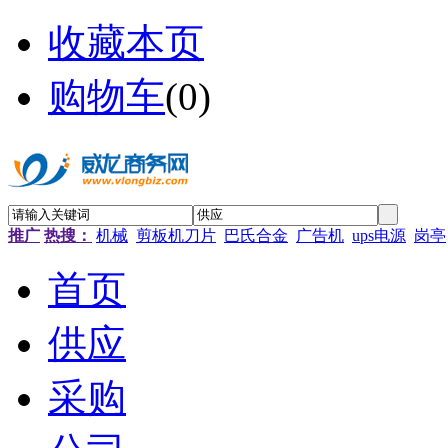
收藏本页
购物车
(
0
)
推广
热搜：
机械
剪板机刀片
巴氏合金
广告机
ups电源
岗亭
首页
供应
采购