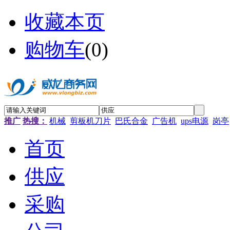
收藏本页
购物车
(
0
)
推广
热搜：
机械
剪板机刀片
巴氏合金
广告机
ups电源
岗亭
首页
供应
采购