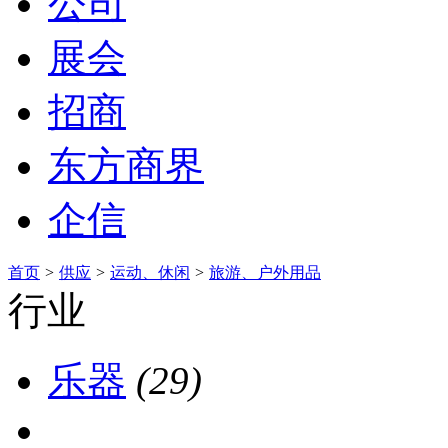
公司
展会
招商
东方商界
企信
首页
>
供应
>
运动、休闲
>
旅游、户外用品
行业
乐器
(29)