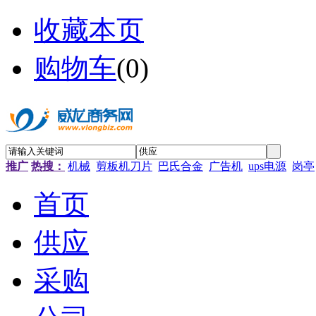
收藏本页
购物车
(
0
)
推广
热搜：
机械
剪板机刀片
巴氏合金
广告机
ups电源
岗亭
首页
供应
采购