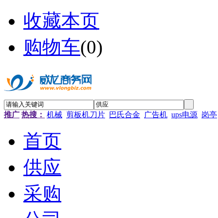
收藏本页
购物车
(
0
)
推广
热搜：
机械
剪板机刀片
巴氏合金
广告机
ups电源
岗亭
首页
供应
采购