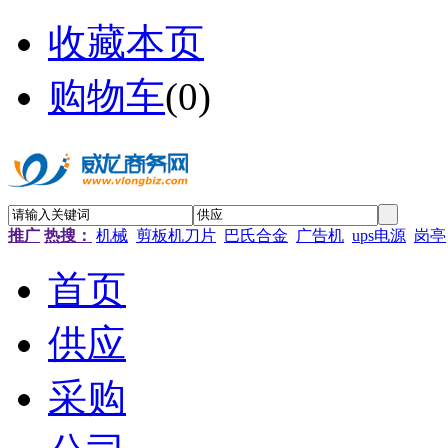
收藏本页
购物车
(
0
)
推广
热搜：
机械
剪板机刀片
巴氏合金
广告机
ups电源
岗亭
首页
供应
采购