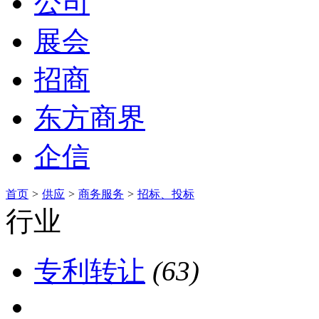
公司
展会
招商
东方商界
企信
首页
>
供应
>
商务服务
>
招标、投标
行业
专利转让
(63)