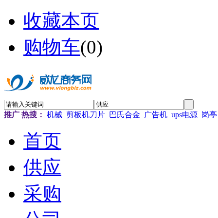
收藏本页
购物车
(
0
)
推广
热搜：
机械
剪板机刀片
巴氏合金
广告机
ups电源
岗亭
首页
供应
采购