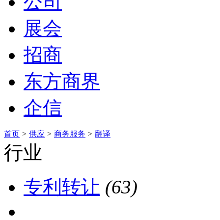
公司
展会
招商
东方商界
企信
首页
>
供应
>
商务服务
>
翻译
行业
专利转让
(63)