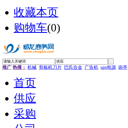
收藏本页
购物车
(
0
)
推广
热搜：
机械
剪板机刀片
巴氏合金
广告机
ups电源
岗亭
首页
供应
采购