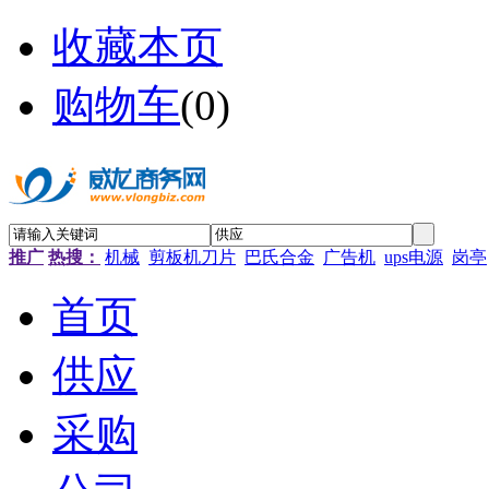
收藏本页
购物车
(
0
)
推广
热搜：
机械
剪板机刀片
巴氏合金
广告机
ups电源
岗亭
首页
供应
采购