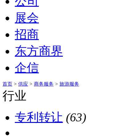
公司
展会
招商
东方商界
企信
首页
>
供应
>
商务服务
>
旅游服务
行业
专利转让
(63)