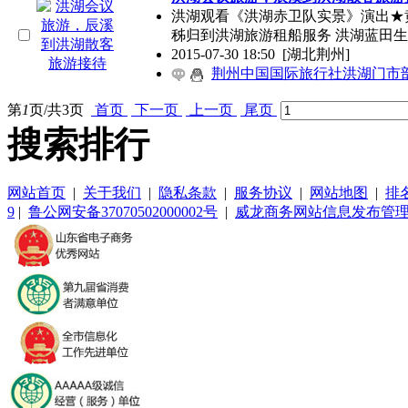
洪湖观看《洪湖赤卫队实景》演出★
秭归到洪湖旅游租船服务 洪湖蓝田
2015-07-30 18:50
[湖北荆州]
荆州中国国际旅行社洪湖门市
第
1
页/共
3
页
首页
下一页
上一页
尾页
搜索排行
网站首页
|
关于我们
|
隐私条款
|
服务协议
|
网站地图
|
排
9
|
鲁公网安备37070502000002号
|
威龙商务网站信息发布管