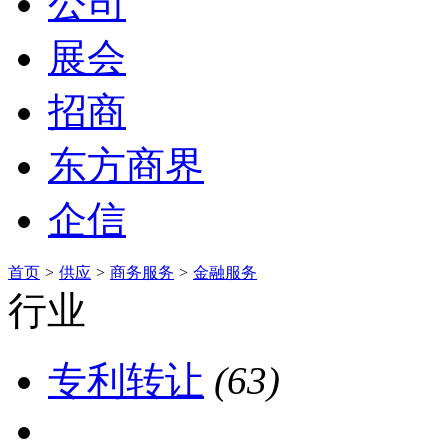
公司
展会
招商
东方商界
企信
首页
>
供应
>
商务服务
>
金融服务
行业
专利转让
(63)