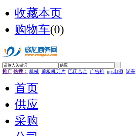
收藏本页
购物车
(
0
)
推广
热搜：
机械
剪板机刀片
巴氏合金
广告机
ups电源
岗亭
首页
供应
采购