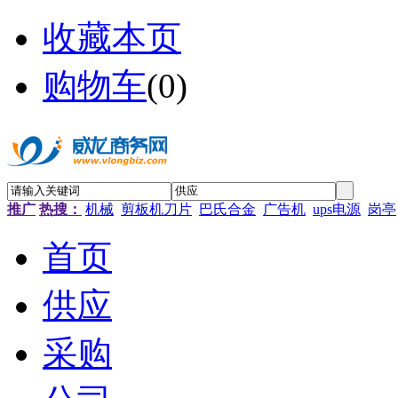
收藏本页
购物车
(
0
)
推广
热搜：
机械
剪板机刀片
巴氏合金
广告机
ups电源
岗亭
首页
供应
采购