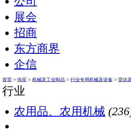
公司
展会
招商
东方商界
企信
首页
>
供应
>
机械及工业制品
>
行业专用机械及设备
>
雷达
行业
农用品、农用机械
(236