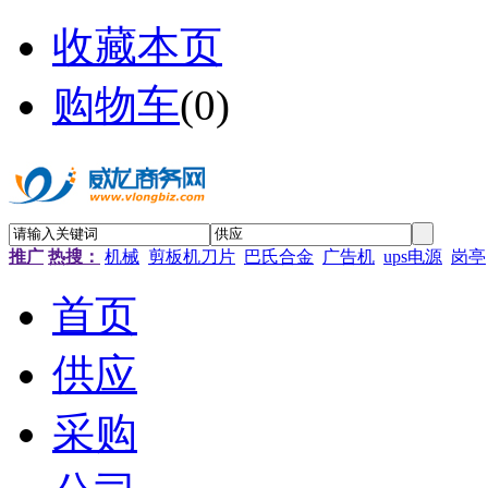
收藏本页
购物车
(
0
)
推广
热搜：
机械
剪板机刀片
巴氏合金
广告机
ups电源
岗亭
首页
供应
采购