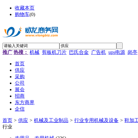
收藏本页
购物车
(
0
)
推广
热搜：
机械
剪板机刀片
巴氏合金
广告机
ups电源
岗亭
首页
供应
采购
公司
展会
招商
东方商界
企信
首页
>
供应
>
机械及工业制品
>
行业专用机械及设备
>
鞋加
行业