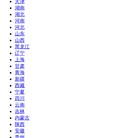
天津
湖南
湖北
河南
河北
山东
山西
黑龙江
辽宁
上海
甘肃
青海
新疆
西藏
宁夏
四川
云南
吉林
内蒙古
陕西
安徽
贵州