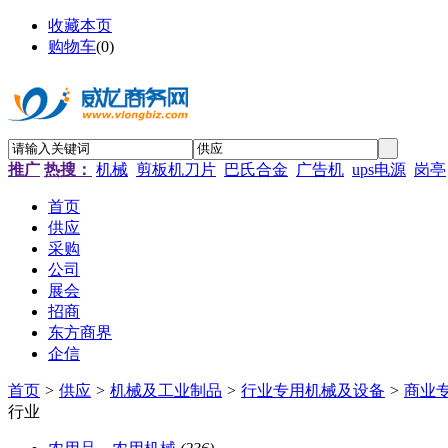
收藏本页
购物车
(
0
)
推广
热搜：
机械
剪板机刀片
巴氏合金
广告机
ups电源
岗亭
首页
供应
采购
公司
展会
招商
东方商界
企信
首页
>
供应
>
机械及工业制品
>
行业专用机械及设备
>
商业
行业