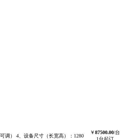
￥
87500.00
/台
（可调） 4、设备尺寸（长宽高）：1280
1台起订