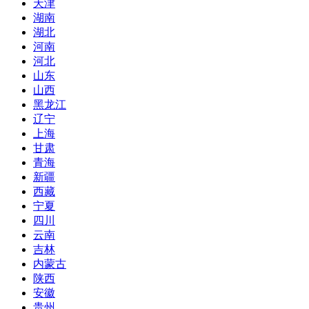
天津
湖南
湖北
河南
河北
山东
山西
黑龙江
辽宁
上海
甘肃
青海
新疆
西藏
宁夏
四川
云南
吉林
内蒙古
陕西
安徽
贵州